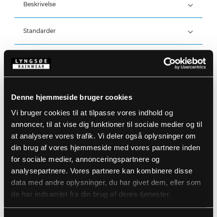
Beskrivelse
Standarder
100% Polyester, PU belægning, 170 g/m²
Vind- og vandtæt
Vandtæthed: >20.000 MM
Detaljer
Produktdata
Elastisk talje med snøre
Denne hjemmeside bruger cookies
Lynlås ved ankler
Refleksdetaljer på ben
Størrelsesguide
Vi bruger cookies til at tilpasse vores indhold og
Varenummer: LR91-07
annoncer, til at vise dig funktioner til sociale medier og til
DB-nummer: 2393995
EAN: 5708217032900
at analysere vores trafik. Vi deler også oplysninger om
Vaskeanvisninger
din brug af vores hjemmeside med vores partnere inden
for sociale medier, annonceringspartnere og
analysepartnere. Vores partnere kan kombinere disse
DOWNLOAD PRODUKTBLAD
Plejeinstruktioner:
data med andre oplysninger, du har givet dem, eller som
Anvend ikke skyllemiddel
de har indsamlet fra din brug af deres tjenester.
DOWNLOAD TIL ANDRE SPROG
Anvend ikke blegemidler
Vaskes sammen med tilsvarende farver
Lynlåsen lynet