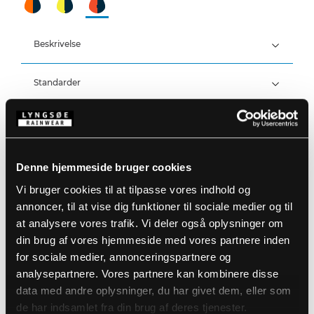
Beskrivelse
Standarder
100% Polyester, PU belægning, 260 g/m²
Detaljer
Vind- og vandtæt
Vandtæthed: >20.000 MM
Produktdata
Denne hjemmeside bruger cookies
Stor hætte som passer over hjelm
Aftagelig hætte med lynlås og elastik snøre
Vi bruger cookies til at tilpasse vores indhold og
Skjult lynlås med trykknaplukning
Størrelsesguide
Brystlomme til ID-kort
annoncer, til at vise dig funktioner til sociale medier og til
Varenummer: FR-LR6025-97/03
Trykknapjustering ved ærmer
EAN: 5708217503127
at analysere vores trafik. Vi deler også oplysninger om
Strikket vindfang ved håndled
Vaskeanvisninger
din brug af vores hjemmeside med vores partnere inden
Ventilation i ryggen
Skjult brystlomme med lynlås
for sociale medier, annonceringspartnere og
To frontlommer med trykknapper
analysepartnere. Vores partnere kan kombinere disse
DOWNLOAD PRODUKTBLAD
data med andre oplysninger, du har givet dem, eller som
Plejeinstruktioner:
de har indsamlet fra din brug af deres tjenester.
Anvend ikke skyllemiddel