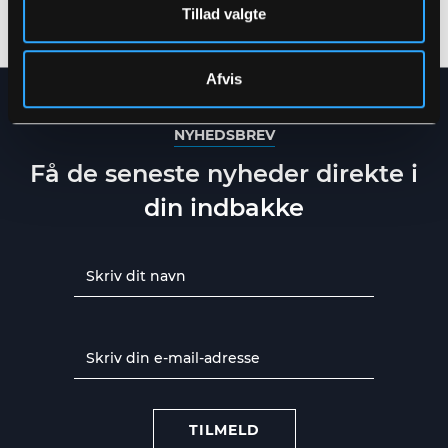
S
-
4XL
XS
-
5XL
Tillad valgte
Afvis
NYHEDSBREV
Få de seneste nyheder direkte i
din indbakke
TILMELD