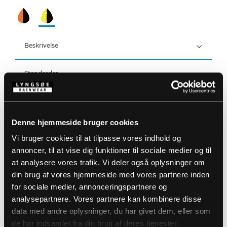
Beskrivelse
Standarder
100% Polyester Stretch med PU Membran, 250 g/m²
Foer: 100% Polyester med 140 g/m² polyesterfyld
Åndbar, vind- og vandtæt med tapede strækbare
Detaljer
sømme
Vandtæthed: >20.000 MM
Denne hjemmeside bruger cookies
Åndbarhed: 14.000g/m2/24h
Produktdata
Stor hætte som passer over hjelm
Vi bruger cookies til at tilpasse vores indhold og
Aftagelig hætte med lynlås og elastik snøre
annoncer, til at vise dig funktioner til sociale medier og til
Skjult to-vejs lynlås med velcrolukning
Størrelsesguide
Velcrojustering ved ærmer og ankler
at analysere vores trafik. Vi deler også oplysninger om
Varenummer: 4WS-5033-53/07
Strikket vindfang ved håndled
DB-nummer: 2394006
din brug af vores hjemmeside med vores partnere inden
Elastik i lænden
EAN: 5708217504032
Vaskeanvisninger
for sociale medier, annonceringspartnere og
Lynlås under arm til ventilation
Aftagelige indvendige seler
analysepartnere. Vores partnere kan kombinere disse
Bæltestropper og bælte
data med andre oplysninger, du har givet dem, eller som
En brystlomme med lynlås
DOWNLOAD PRODUKTBLAD
de har indsamlet fra din brug af deres tjenester.
To sidelommer med velcro