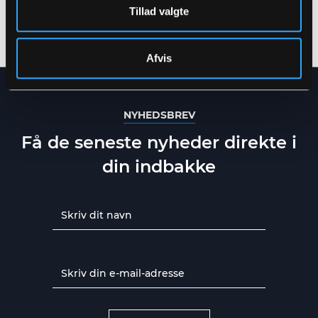
KRAFTIG POLYESTER
PU KVALITET MED
Tillad valgte
KVALITET MED QUILTET
QUILTET FOER
XS
-
5XL
S
-
5XL
FOER
Afvis
NYHEDSBREV
Få de seneste nyheder direkte i
din indbakke