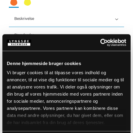
Beskrivelse
Standarder
100% Polyester, PU belægning, 210 g/m²
Detaljer
Vind- og vandtæt
Vandtæthed: >20.000 MM
Denne hjemmeside bruger cookies
Produktdata
Stor hætte som passer over hjelm
Vi bruger cookies til at tilpasse vores indhold og
Fast hætte med snøre
annoncer, til at vise dig funktioner til sociale medier og til
Skjult lynlås med trykknaplukning
Størrelsesguide
at analysere vores trafik. Vi deler også oplysninger om
Trykknapjustering ved ærmer
Varenummer: FR-LR55-WOMAN-05
To frontlommer
EAN: 5708217961293
din brug af vores hjemmeside med vores partnere inden
Vaskeanvisninger
for sociale medier, annonceringspartnere og
analysepartnere. Vores partnere kan kombinere disse
data med andre oplysninger, du har givet dem, eller som
DOWNLOAD PRODUKTBLAD
de har indsamlet fra din brug af deres tjenester.
Plejeinstruktioner:
Anvend ikke skyllemiddel