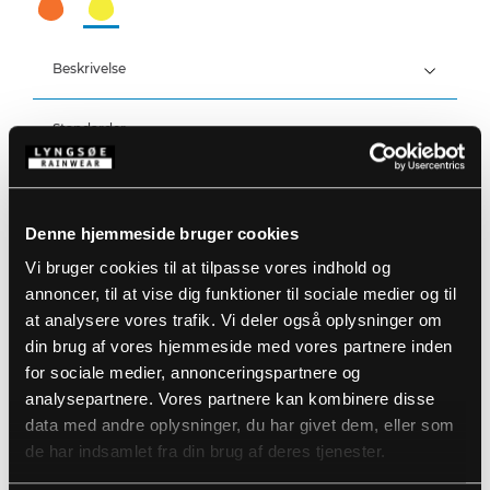
Beskrivelse
Standarder
100% Polyester, PU belægning, 210 g/m²
Detaljer
Vind- og vandtæt
Vandtæthed: >20.000 MM
Denne hjemmeside bruger cookies
Produktdata
Stor hætte som passer over hjelm
Vi bruger cookies til at tilpasse vores indhold og
Fast hætte med snøre
annoncer, til at vise dig funktioner til sociale medier og til
Skjult lynlås med trykknaplukning
Størrelsesguide
at analysere vores trafik. Vi deler også oplysninger om
Trykknapjustering ved ærmer
Varenummer: FR-LR55-WOMAN-53
To frontlommer
EAN: 5708217962856
din brug af vores hjemmeside med vores partnere inden
Vaskeanvisninger
for sociale medier, annonceringspartnere og
analysepartnere. Vores partnere kan kombinere disse
data med andre oplysninger, du har givet dem, eller som
DOWNLOAD PRODUKTBLAD
de har indsamlet fra din brug af deres tjenester.
Plejeinstruktioner:
Anvend ikke skyllemiddel