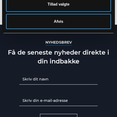
KRAFTIG POLYESTER
PU KVALITET MED
Tillad valgte
KVALITET MED QUILTET
QUILTET FOER
XS
-
5XL
S
-
5XL
FOER
Afvis
NYHEDSBREV
Få de seneste nyheder direkte i
din indbakke