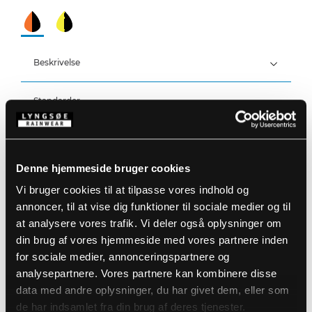
Beskrivelse
Standarder
100% Polyester Stretch med PU Membran, 250 g/m²
Foer: 100% Polyester med 140 g/m² polyesterfyld
Åndbar, vind- og vandtæt med tapede strækbare
Detaljer
sømme
Vandtæthed: >20.000 MM
Denne hjemmeside bruger cookies
Åndbarhed: 14.000g/m2/24h
Produktdata
Stor hætte som passer over hjelm
Vi bruger cookies til at tilpasse vores indhold og
Aftagelig hætte med lynlås og elastik snøre
annoncer, til at vise dig funktioner til sociale medier og til
Skjult to-vejs lynlås med velcrolukning
Størrelsesguide
Velcrojustering ved ærmer og ankler
at analysere vores trafik. Vi deler også oplysninger om
Varenummer: 4WS-5033-05/07
Strikket vindfang ved håndled
DB-nummer: 2507080
din brug af vores hjemmeside med vores partnere inden
Elastik i lænden
EAN: 5708217963341
Vaskeanvisninger
for sociale medier, annonceringspartnere og
Lynlås under arm til ventilation
Aftagelige indvendige seler
analysepartnere. Vores partnere kan kombinere disse
Bæltestropper og bælte
data med andre oplysninger, du har givet dem, eller som
En brystlomme med lynlås
DOWNLOAD PRODUKTBLAD
de har indsamlet fra din brug af deres tjenester.
To sidelommer med velcro