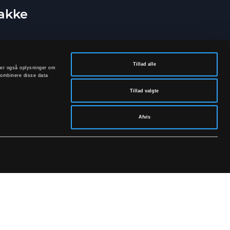
bakke
Tillad alle
deler også oplysninger om
kombinere disse data
Tillad valgte
Afvis
rivatpolitik.
SOCIALE MEDIER