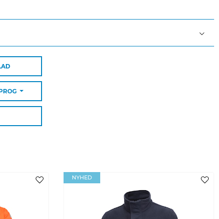
03
LAD
SPROG
ende farver
en ud
NYHED