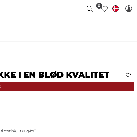
0
KE I EN BLØD KVALITET
3
istatisk, 280 g/m²