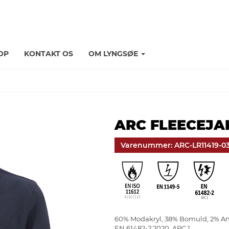
OP
KONTAKT OS
OM LYNGSØE
ARC FLEECEJAK
Varenummer: ARC-LR11419-0
60% Modakryl, 38% Bomuld, 2% Ant
EN 61482-2:2020, APC 1