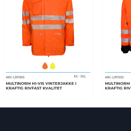
XS
-
5XL
ARC-LR11955
ARC-LR11555
MULTINORM HI-VIS VINTERJAKKE I
MULTINORM H
KRAFTIG RIVFAST KVALITET
KRAFTIG RIV