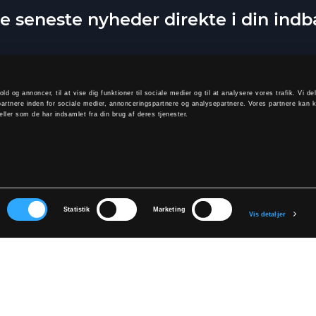
e seneste nyheder direkte i din ind
old og annoncer, til at vise dig funktioner til sociale medier og til at analysere vores trafik. Vi 
artnere inden for sociale medier, annonceringspartnere og analysepartnere. Vores partnere kan 
ller som de har indsamlet fra din brug af deres tjenester.
TILMELD
elde dig, accepterer du at modtage vores nyhedsbrev og accepterer vores
p
r
Statistik
Marketing
Vis detaljer
KONTAKT OS
Bliv forhandler