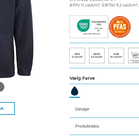
ATPV 11 cal/cm², EBT50 9,2 cal/cm²,
Vælg Farve
d
IA
Detaljer
Produktdata
Skjult lynlås med velcroluk
To sidelommer med lynlås