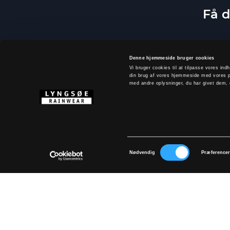
Få d
Denne hjemmeside bruger cookies
Vi bruger cookies til at tilpasse vores indh
din brug af vores hjemmeside med vores p
med andre oplysninger, du har givet dem, e
Samtykkevalg
Ved at tilm
Nødvendig
Præference
OM LYNGSØE
Størrelsesguide