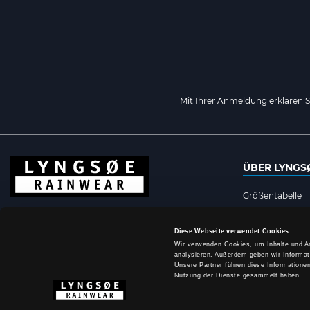
Mit Ihrer Anmeldung erklären 
ÜBER LYNGS
Größentabelle
Marketingmater
Diese Webseite verwendet Cookies
Medienbank
Wir verwenden Cookies, um Inhalte und An
Handelsbeding
analysieren. Außerdem geben wir Informat
Unsere Partner führen diese Informatione
Cookie-Richtlini
Nutzung der Dienste gesammelt haben.
Datenschutzerk