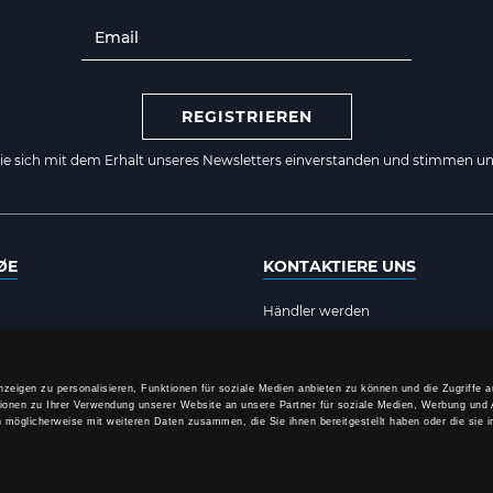
REGISTRIEREN
Sie sich mit dem Erhalt unseres Newsletters einverstanden und stimmen un
ØE
KONTAKTIERE UNS
Händler werden
ial
B2B Login
E-mail:
sales@lyngsoe-rainwear.de
zeigen zu personalisieren, Funktionen für soziale Medien anbieten zu können und die Zugriffe 
ungen
Tel.: +49 (0)40 53 53 47 64
ionen zu Ihrer Verwendung unserer Website an unsere Partner für soziale Medien, Werbung und 
n möglicherweise mit weiteren Daten zusammen, die Sie ihnen bereitgestellt haben oder die sie 
e
Lyngsøe Rainwear
lärung
Hammershusvej 1