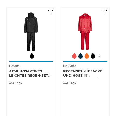
+ 2
FOX3041
LR104054
ATMUNGSAKTIVES
REGENSET MIT JACKE
LEICHTES REGEN-SET
UND HOSE IN
AUS WEICHEM
POLYESTERQUALITÄT
XXS
-
4XL
XXS
-
5XL
MATERIAL