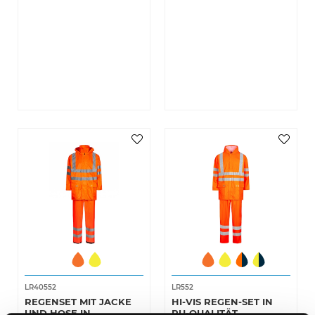
LR40552
LR552
REGENSET MIT JACKE
HI-VIS REGEN-SET IN
UND HOSE IN
PU-QUALITÄT