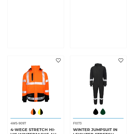
4WS-9097
F1073
4-WEGE STRETCH HI-
WINTER JUMPSUIT IN