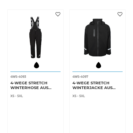
4WS-4093
4WS-4097
4-WEGE STRETCH
4-WEGE STRETCH
WINTERHOSE AUS
WINTERJACKE AUS
ATMUNGSAKTIVEM
ATMUNGSAKTIVEM
XS
-
5XL
XS
-
5XL
QUALITÄT
QUALITÄT