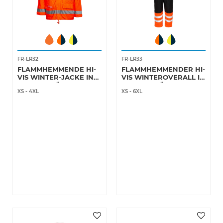
FR-LR32
FR-LR33
FLAMMHEMMENDE HI-
FLAMMHEMMENDER HI-
VIS WINTER-JACKE IN
VIS WINTEROVERALL IN
PU-QUALITÄT MIT
PU-QUALITÄT MIT
XS
-
4XL
XS
-
6XL
HERAUSNEHMBAREM
STEPPFUTTER
STEPPFUTTER