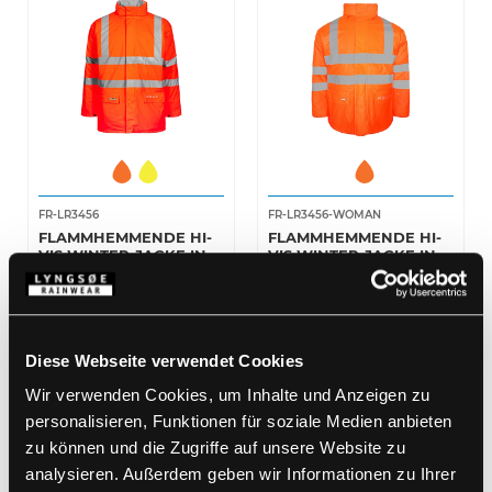
FR-LR3456
FR-LR3456-WOMAN
FLAMMHEMMENDE HI-
FLAMMHEMMENDE HI-
VIS WINTER-JACKE IN
VIS WINTER-JACKE IN
PU-QUALITÄT MIT
PU-QUALITÄT MIT
XS
-
5XL
XS
-
3XL
STEPPFUTTER
STEPPFUTTER FÜR
DAMEN
Diese Webseite verwendet Cookies
Wir verwenden Cookies, um Inhalte und Anzeigen zu
personalisieren, Funktionen für soziale Medien anbieten
zu können und die Zugriffe auf unsere Website zu
analysieren. Außerdem geben wir Informationen zu Ihrer