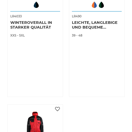
LR4033
LR490
WINTEROVERALL IN
LEICHTE, LANGLEBIGE
STARKER QUALITÄT
UND BEQUEME
THERMO-
XXS
-
5XL
39
-
48
SICHERHEITSSTIEFEL
AUS PU-QUALITÄT