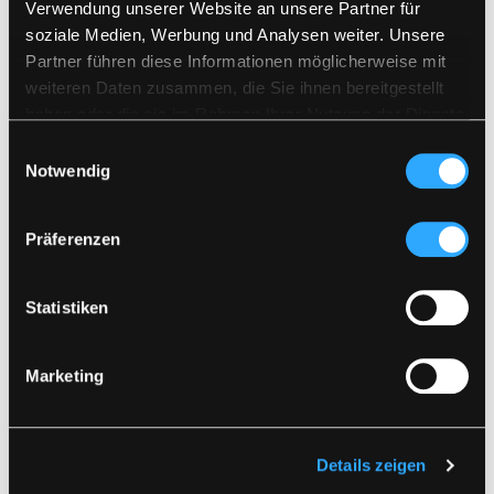
Verwendung unserer Website an unsere Partner für
soziale Medien, Werbung und Analysen weiter. Unsere
Partner führen diese Informationen möglicherweise mit
weiteren Daten zusammen, die Sie ihnen bereitgestellt
haben oder die sie im Rahmen Ihrer Nutzung der Dienste
gesammelt haben.
Einwilligungsauswahl
Notwendig
Präferenzen
FR-LR3567
LR21337
Statistiken
FLAMMHEMMENDE HI-
HI-VIS WINTER-JACKE
VIS WINTER
IN PU-QUALITÄT
REGENJACKE IN PU-
XS
-
5XL
XS
-
4XL
Marketing
QUALITÄT MIT FESTEM
STEPPFUTTER
Details zeigen