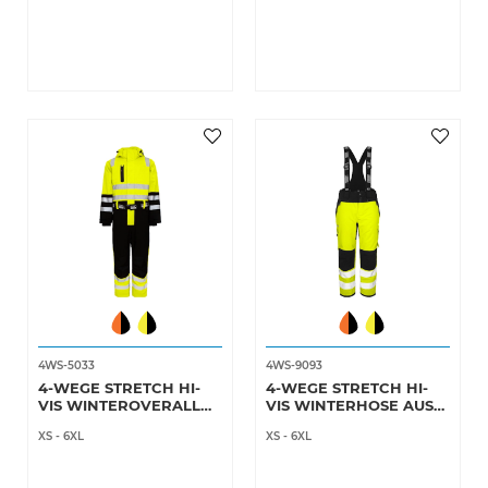
4WS-5033
4WS-9093
4-WEGE STRETCH HI-
4-WEGE STRETCH HI-
VIS WINTEROVERALL
VIS WINTERHOSE AUS
AUS ATMUNGSAKTIVEM
ATMUNGSAKTIVEM
XS
-
6XL
XS
-
6XL
QUALITÄT
QUALITÄT