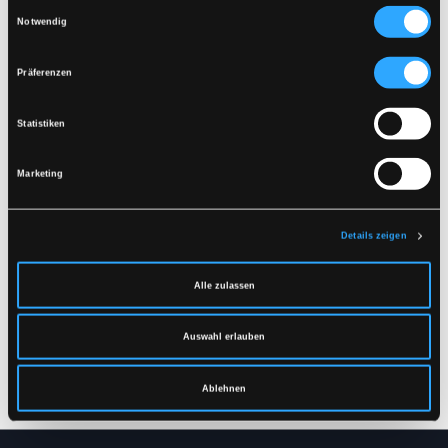
DOKUMENT HERUNTERLADEN
Einwilligungsauswahl
geschlossen ist
Notwendig
Auf links trocknen
Ähnliche Produkte
Präferenzen
Statistiken
Marketing
Details zeigen
Alle zulassen
F2057
F2083
Auswahl erlauben
THERMOJACKE
THERMOHOSE
XS
-
6XL
XS
-
5XL
Ablehnen