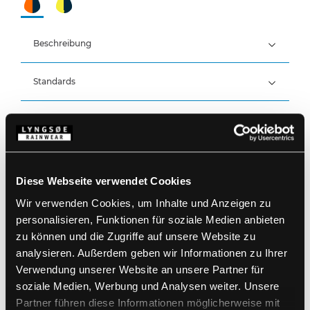
Beschreibung
Standards
100% Polyester, PVC-Beschichtung, 550 g/m²
Wind- und wasserdicht
Kältebeständig
Details
Beständig gegen tierische und pflanzliche Öle
Wasserdicht: >30.000 MM
Produktdaten
Elastische Schultergurte mit Schnallen
Druckknopfverstellung an der Taille auf der
Diese Webseite verwendet Cookies
linken Seite
Größentabelle
Wir verwenden Cookies, um Inhalte und Anzeigen zu
Brusttasche innen
Artikelnummer LR846-05/03
Mit ”Offshore”-Reflektoren
EAN: 5708217953045
personalisieren, Funktionen für soziale Medien anbieten
Waschanleitung
zu können und die Zugriffe auf unsere Website zu
analysieren. Außerdem geben wir Informationen zu Ihrer
Verwendung unserer Website an unsere Partner für
PRODUKTBLATT HERUNTERLADEN
soziale Medien, Werbung und Analysen weiter. Unsere
Pflegehinweise
Partner führen diese Informationen möglicherweise mit
Verwenden Sie keine Weichspüler