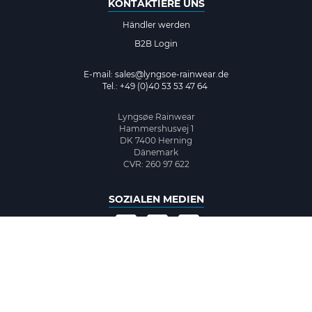
KONTAKTIERE UNS
Händler werden
B2B Login
E-mail:
sales@lyngsoe-rainwear.de
Tel.: +49 (0)40 53 53 47 64
Lyngsøe Rainwear
Hammershusvej 1
DK 7400 Herning
Dänemark
CVR: 260 97 622
SOZIALEN MEDIEN
©2026 www.lyngsoe-rainwear.dk, made with
easycms
by
easyday