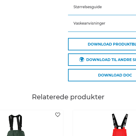
Størrelsesguide
Varenummer: LR1455-08
DB-nummer: 1808952
EAN: 5708217024608
Vaskeanvisninger
DOWNLOAD PRODUKTB
Plejeinstruktioner:
Anvend ikke skyllemiddel
DOWNLOAD TIL ANDRE 
Anvend ikke blegemidler
Vaskes sammen med tilsvar
Lynlåsen lynet
DOWNLOAD DOC
Hænges til tørre med vrang
Relaterede produkter