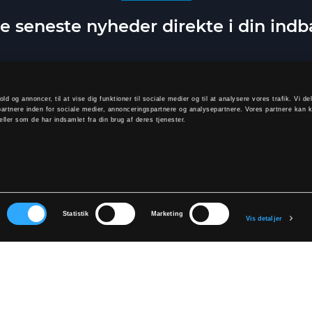
e seneste nyheder direkte i din ind
old og annoncer, til at vise dig funktioner til sociale medier og til at analysere vores trafik. Vi 
artnere inden for sociale medier, annonceringspartnere og analysepartnere. Vores partnere kan 
ller som de har indsamlet fra din brug af deres tjenester.
TILMELD
elde dig, accepterer du at modtage vores nyhedsbrev og accepterer vores
p
r
Statistik
Marketing
Vis detaljer
KONTAKT OS
Bliv forhandler