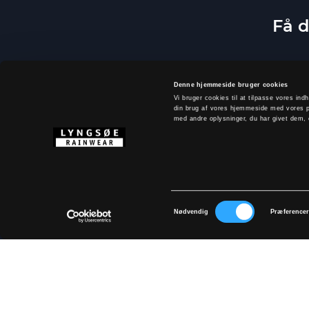
Få d
Denne hjemmeside bruger cookies
Vi bruger cookies til at tilpasse vores indh
din brug af vores hjemmeside med vores p
med andre oplysninger, du har givet dem, e
Samtykkevalg
Ved at tilm
Nødvendig
Præference
OM LYNGSØE
Størrelsesguide