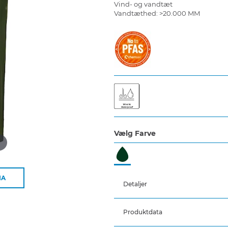
Vind- og vandtæt
Vandtæthed: >20.000 MM
Vælg Farve
d
IA
Detaljer
Produktdata
Elastiske og justerbare seler
Trykknapjustering ved ankl