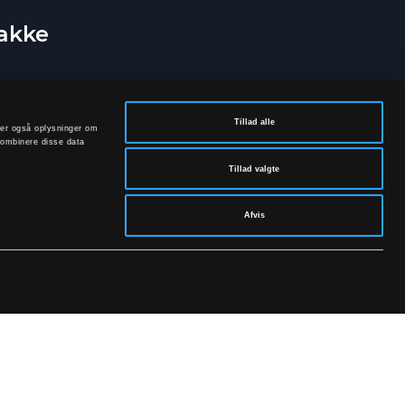
bakke
Tillad alle
deler også oplysninger om
kombinere disse data
Tillad valgte
Afvis
rivatpolitik.
SOCIALE MEDIER