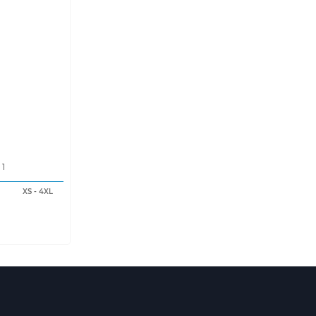
 1
XS
-
4XL