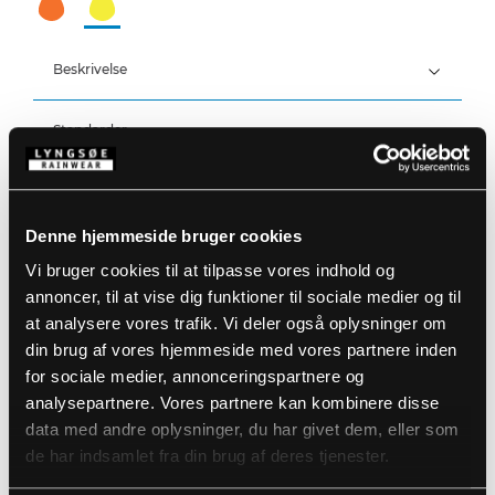
Beskrivelse
Standarder
100% Polyester, PU belægning, 210 g/m²
Detaljer
Vind- og vandtæt
Vandtæthed: >20.000 MM
Denne hjemmeside bruger cookies
Produktdata
Elastik i taljen
Vi bruger cookies til at tilpasse vores indhold og
Trykknapjustering ved ankler
annoncer, til at vise dig funktioner til sociale medier og til
Størrelsesguide
at analysere vores trafik. Vi deler også oplysninger om
Varenummer: FR-LR52-WOMAN-53
EAN: 5708217962801
din brug af vores hjemmeside med vores partnere inden
Vaskeanvisninger
for sociale medier, annonceringspartnere og
analysepartnere. Vores partnere kan kombinere disse
data med andre oplysninger, du har givet dem, eller som
DOWNLOAD PRODUKTBLAD
de har indsamlet fra din brug af deres tjenester.
Plejeinstruktioner:
Anvend ikke skyllemiddel