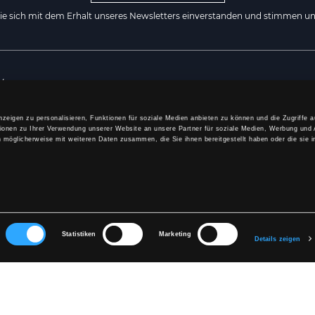
Sie sich mit dem Erhalt unseres Newsletters einverstanden und stimmen un
ØE
KONTAKTIERE UNS
Händler werden
zeigen zu personalisieren, Funktionen für soziale Medien anbieten zu können und die Zugriffe 
ionen zu Ihrer Verwendung unserer Website an unsere Partner für soziale Medien, Werbung und 
ial
B2B Login
n möglicherweise mit weiteren Daten zusammen, die Sie ihnen bereitgestellt haben oder die sie 
E-mail:
sales@lyngsoe-rainwear.de
ungen
Tel.: +49 (0)40 53 53 47 64
e
Lyngsøe Rainwear
lärung
Hammershusvej 1
DK 7400 Herning
Statistiken
Marketing
Details zeigen
Dänemark
CVR: 260 97 622