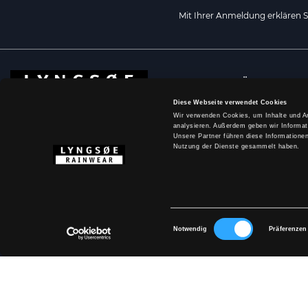
Mit Ihrer Anmeldung erklären 
ÜBER LYNGS
Diese Webseite verwendet Cookies
Größentabelle
Wir verwenden Cookies, um Inhalte und An
analysieren. Außerdem geben wir Informat
Marketingmater
Unsere Partner führen diese Informatione
Medienbank
Nutzung der Dienste gesammelt haben.
Handelsbeding
Cookie-Richtlini
Datenschutzerk
Einwilligungsauswahl
Notwendig
Präferenzen