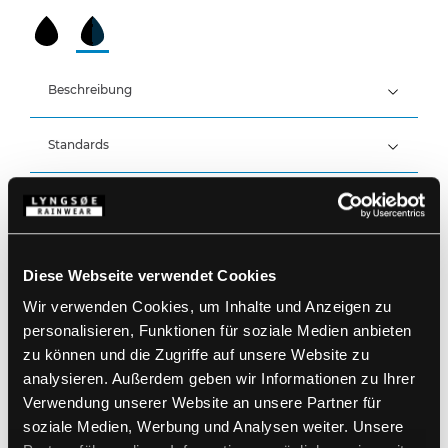
Beschreibung
Standards
100% Polyester Stretch mit PU-Membran, 250 g/m²
Futter: 100% Polyester Netzfutter
Details
Atmungsaktiv, wind- und wasserdicht mit
verschweißten Stretchnähten
Produktdaten
Wasserdicht: >20.000 MM
Abnehmbare, elastische Träger
Atmungsaktivität: 14.000g/m2/24h
Diese Webseite verwendet Cookies
Reißverschluss und Bund am Knopf
Bund seitlich elastisch
Wir verwenden Cookies, um Inhalte und Anzeigen zu
Größentabelle
Gürtelschlaufen
Artikelnummer 4WS-4083-07/03
personalisieren, Funktionen für soziale Medien anbieten
Zwei Fronttaschen mit Klettverschluss
EAN: 5708217502786
zu können und die Zugriffe auf unsere Website zu
Zwei abnehmbare Werkzeugtaschen
Waschanleitung
Zwei Gesäßtaschen mit Klettverschluss
analysieren. Außerdem geben wir Informationen zu Ihrer
(Zusätzliche Reißverschlusstasche an der rechten
Verwendung unserer Website an unsere Partner für
Gesäßtasche)
soziale Medien, Werbung und Analysen weiter. Unsere
Werkzeugtasche am linken Oberschenkel
PRODUKTBLATT HERUNTERLADEN
Cargotasche mit Druckknopfverschluss