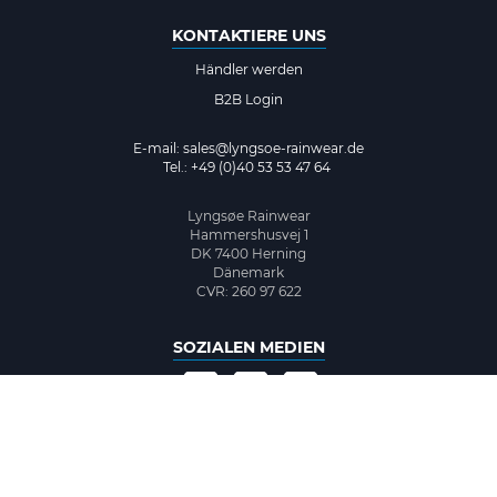
KONTAKTIERE UNS
Händler werden
B2B Login
E-mail:
sales@lyngsoe-rainwear.de
Tel.: +49 (0)40 53 53 47 64
Lyngsøe Rainwear
Hammershusvej 1
DK 7400 Herning
Dänemark
CVR: 260 97 622
SOZIALEN MEDIEN
©2026 www.lyngsoe-rainwear.dk, made with
easycms
by
easyday