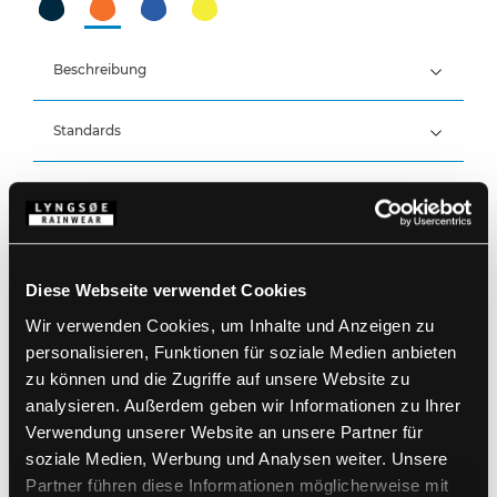
Beschreibung
Standards
100% Polyester, PU-Beschichtung, 190 g/m²
(Hi-Vis: 210 g/m²)
Wind- und wasserdicht
Details
Wasserdicht: >20.000 MM
Produktdaten
Feste Kapuze mit Kordelzug
Reißverschluss unter doppeltem Windfang mit
Diese Webseite verwendet Cookies
Druckknopfverschluss
Größentabelle
Wir verwenden Cookies, um Inhalte und Anzeigen zu
Ärmel mit Windfang
Artikelnummer FR-LR13-05
Elastisch im unteren Rückenbereich
EAN: 5708217000206
personalisieren, Funktionen für soziale Medien anbieten
Druckknopfverstellung über dem Knöchel
Waschanleitung
zu können und die Zugriffe auf unsere Website zu
analysieren. Außerdem geben wir Informationen zu Ihrer
Verwendung unserer Website an unsere Partner für
PRODUKTBLATT HERUNTERLADEN
soziale Medien, Werbung und Analysen weiter. Unsere
Pflegehinweise
Partner führen diese Informationen möglicherweise mit
Verwenden Sie keine Weichspüler