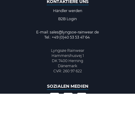
KONTAKTIERE UNS
Händler werden
B2B Login
E-mail:
sales@lyngsoe-rainwear.de
Tel.: +49 (0)40 53 53 47 64
Lyngsøe Rainwear
Hammershusvej 1
DK 7400 Herning
Dänemark
CVR: 260 97 622
SOZIALEN MEDIEN
©2026 www.lyngsoe-rainwear.dk, made with
easycms
by
easyday