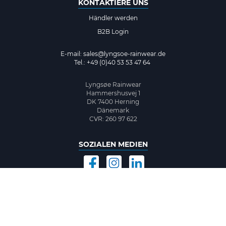
KONTAKTIERE UNS
Händler werden
B2B Login
E-mail:
sales@lyngsoe-rainwear.de
Tel.: +49 (0)40 53 53 47 64
Lyngsøe Rainwear
Hammershusvej 1
DK 7400 Herning
Dänemark
CVR: 260 97 622
SOZIALEN MEDIEN
©2026 www.lyngsoe-rainwear.dk, made with
easycms
by
easyday