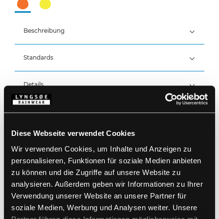
Beschreibung
Standards
100% Polyester, PU-Beschichtung, 210 g/m²
Wind- und wasserdicht
Wasserdicht: >20.000 MM
Details
Produktdaten
Elastischer Bund
Druckknopfverstellung über dem Knöchel
Diese Webseite verwendet Cookies
Größentabelle
Artikelnummer FR-LR52-05
Wir verwenden Cookies, um Inhalte und Anzeigen zu
EAN: 5708217001302
personalisieren, Funktionen für soziale Medien anbieten
Waschanleitung
zu können und die Zugriffe auf unsere Website zu
analysieren. Außerdem geben wir Informationen zu Ihrer
Verwendung unserer Website an unsere Partner für
PRODUKTBLATT HERUNTERLADEN
Pflegehinweise
soziale Medien, Werbung und Analysen weiter. Unsere
Verwenden Sie keine Weichspüler