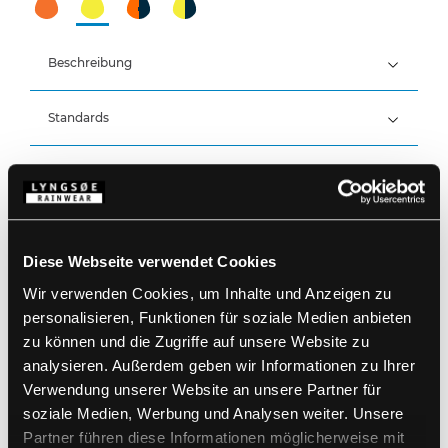
Beschreibung
Standards
PVC/Pe-co, 395 g/m²
EN 61482-2:2020, APC 1
ATPV 8,6 cal/cm², ELIM 7 cal/cm²
Details
Wind- und wasserdicht
Wasserdicht: >20.000 MM
Produktdaten
Große Kapuze, die auch über Helme passt
Kapuze im Kragen
Diese Webseite verwendet Cookies
Verdeckter Reißverschluss mit
Größentabelle
Wir verwenden Cookies, um Inhalte und Anzeigen zu
Druckknopfverschluss
Artikelnummer ARC-LR4055-53
Ärmel mit Druckknopfverstellung
EAN: 5708217014401
personalisieren, Funktionen für soziale Medien anbieten
Zwei aufgesetzte Taschen
Waschanleitung
zu können und die Zugriffe auf unsere Website zu
Ärmel mit Klettverschlussregulierung (Farbe:
analysieren. Außerdem geben wir Informationen zu Ihrer
53/03)
Verwendung unserer Website an unsere Partner für
PRODUKTBLATT HERUNTERLADEN
soziale Medien, Werbung und Analysen weiter. Unsere
Pflegehinweise
Partner führen diese Informationen möglicherweise mit
Verwenden Sie keine Weichspüler