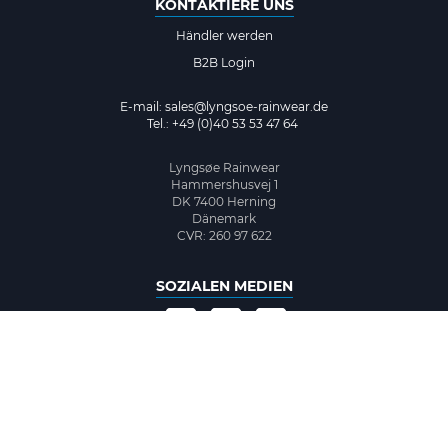
KONTAKTIERE UNS
Händler werden
B2B Login
E-mail:
sales@lyngsoe-rainwear.de
Tel.: +49 (0)40 53 53 47 64
Lyngsøe Rainwear
Hammershusvej 1
DK 7400 Herning
Dänemark
CVR: 260 97 622
SOZIALEN MEDIEN
©2026 www.lyngsoe-rainwear.dk, made with
easycms
by
easyday