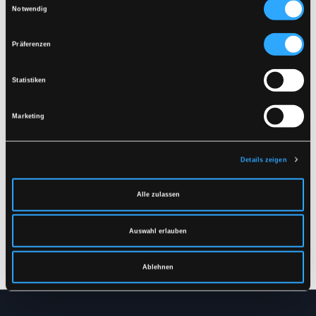
Ähnliche Produkte
Notwendig
Präferenzen
Statistiken
Marketing
Details zeigen
LR21300
LR71-RWS
Alle zulassen
INNENJACKE
HI-VIS REGENHOSE IN
PU-QUALITÄT MIT RWS-
S
-
4XL
REFLEXE
Auswahl erlauben
XS
-
5XL
Ablehnen