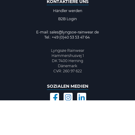
KONTAKTIERE UNS
Händler werden
B2B Login
E-mail:
sales@lyngsoe-rainwear.de
Tel.: +49 (0)40 53 53 47 64
Lyngsøe Rainwear
Hammershusvej 1
DK 7400 Herning
Dänemark
CVR: 260 97 622
SOZIALEN MEDIEN
©2026 www.lyngsoe-rainwear.dk, made with
easycms
by
easyday