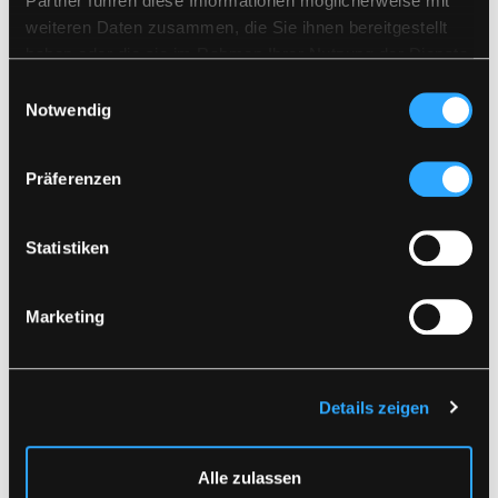
Partner führen diese Informationen möglicherweise mit
FÜR ANDERE SPRACHEN HERUNTERLADEN
Kein Bleichmittel verwenden
weiteren Daten zusammen, die Sie ihnen bereitgestellt
Zusammen mit ähnlichen Farben waschen
haben oder die sie im Rahmen Ihrer Nutzung der Dienste
Vergewissern Sie sich, dass der Reißverschluss
DOKUMENT HERUNTERLADEN
geschlossen ist
gesammelt haben.
Einwilligungsauswahl
Auf links trocknen
Notwendig
Ähnliche Produkte
Präferenzen
Statistiken
Marketing
Details zeigen
FR-LR3055
FR-LR3059
FLAMMHEMMENDE HI-
FLAMMHEMMENDE HI-
VIS REGENJACKE IN
VIS REGENLATZHOSE
Alle zulassen
PU-QUALITÄT
IN PU-QUALITÄT