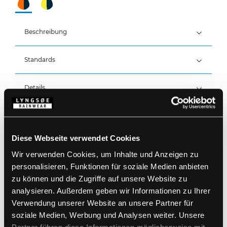
Beschreibung
Standards
100% Polyester, PU-Beschichtung, 210 g/m²
Wind- und wasserdicht
Wasserdicht: >20.000 MM
Details
Produktdaten
Elastischer Bund
Druckknopfverstellung über dem Knöchel
Diese Webseite verwendet Cookies
Größentabelle
Artikelnummer FR-LR3052-05/03
Wir verwenden Cookies, um Inhalte und Anzeigen zu
EAN: 5708217017884
personalisieren, Funktionen für soziale Medien anbieten
Waschanleitung
zu können und die Zugriffe auf unsere Website zu
analysieren. Außerdem geben wir Informationen zu Ihrer
Verwendung unserer Website an unsere Partner für
PRODUKTBLATT HERUNTERLADEN
Pflegehinweise
soziale Medien, Werbung und Analysen weiter. Unsere
Verwenden Sie keine Weichspüler