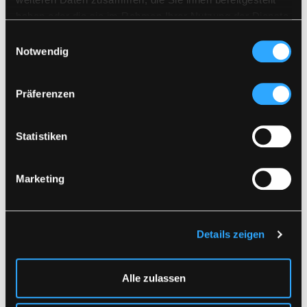
Zusammen mit ähnlichen Farben waschen
haben oder die sie im Rahmen Ihrer Nutzung der Dienste
Vergewissern Sie sich, dass der Reißverschluss
DOKUMENT HERUNTERLADEN
geschlossen ist
gesammelt haben.
Einwilligungsauswahl
Auf links trocknen
Notwendig
Ähnliche Produkte
Präferenzen
Statistiken
Marketing
Details zeigen
LR98
LR1389
REGENJACKE IN PU-
REGENSET MIT JACKE
QUALITÄT
UND HOSE IN PU-
Alle zulassen
QUALITÄT
XXS
-
7XL
XXS
-
7XL