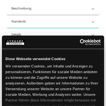
Beschreibung
Standards
100% Polyester, PU-Beschichtung, 170 g/m²
Wind- und wasserdicht
Wasserdicht: >20.000 MM
Details
Produktdaten
Elastischer Bund mit Kordelzug
Reißverschluss an den Knöcheln
Diese Webseite verwendet Cookies
Reflektierende Details an Vordertaschen und
Größentabelle
Beinen
Artikelnummer LR91-08
Wir verwenden Cookies, um Inhalte und Anzeigen zu
EAN: 5708217022680
personalisieren, Funktionen für soziale Medien anbieten
Waschanleitung
zu können und die Zugriffe auf unsere Website zu
analysieren. Außerdem geben wir Informationen zu Ihrer
Verwendung unserer Website an unsere Partner für
PRODUKTBLATT HERUNTERLADEN
Pflegehinweise
soziale Medien, Werbung und Analysen weiter. Unsere
Verwenden Sie keine Weichspüler
Partner führen diese Informationen möglicherweise mit
FÜR ANDERE SPRACHEN HERUNTERLADEN
Kein Bleichmittel verwenden
weiteren Daten zusammen, die Sie ihnen bereitgestellt