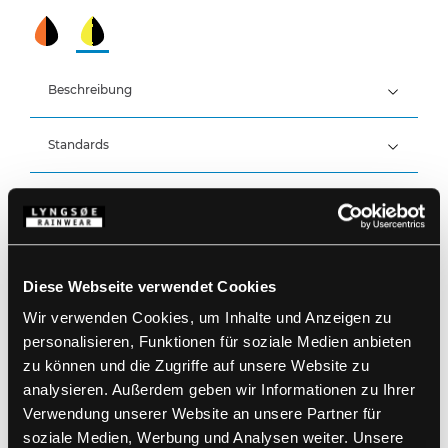
Beschreibung
Standards
98% Polyester, 2% Carbon-Gitter, 270 g/m²
Futter: FR 100% Gestepptes Baumwoll mit 80 g/m²
Polyesterpolsterung
Details
Atmungsaktiv, wind- und wasserdicht mit
versiegelten Nähten
Wasserdicht: >20.000 MM
Produktdaten
Atmungsaktivität: 5.000g/m2/24h
Feste Kapuze mit Kordelzug, versteckt im Kragen
Verdeckter Zwei-Wege-Reißverschluss mit
Diese Webseite verwendet Cookies
Klettverschluss
Größentabelle
Wir verwenden Cookies, um Inhalte und Anzeigen zu
Zwei Halterungs für Walkie / Gasdetektor usw
Artikelnummer FR-LR11411-53/07
Verstellbare und elastische Ärmel mit
EAN: 5708217023144
personalisieren, Funktionen für soziale Medien anbieten
Klettverschlussregulierung
Waschanleitung
zu können und die Zugriffe auf unsere Website zu
Elastische Weitenverstellung am Bund
analysieren. Außerdem geben wir Informationen zu Ihrer
Elastische Kordelzug am Bund
Zwei Brusttaschen mit Klettverschluss
Verwendung unserer Website an unsere Partner für
(Extratasche mit Reißverschluss an beiden
PRODUKTBLATT HERUNTERLADEN
soziale Medien, Werbung und Analysen weiter. Unsere
Taschen)