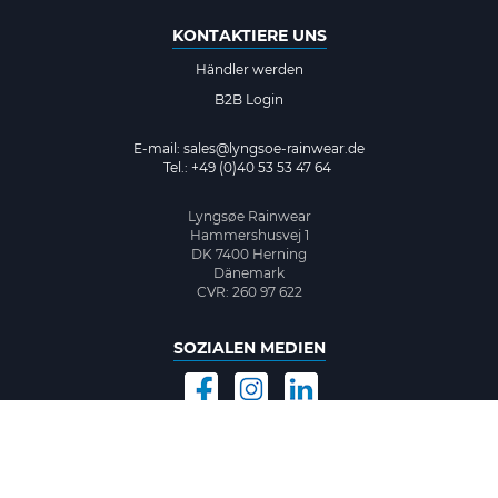
KONTAKTIERE UNS
Händler werden
B2B Login
E-mail:
sales@lyngsoe-rainwear.de
Tel.: +49 (0)40 53 53 47 64
Lyngsøe Rainwear
Hammershusvej 1
DK 7400 Herning
Dänemark
CVR: 260 97 622
SOZIALEN MEDIEN
©2026 www.lyngsoe-rainwear.dk, made with
easycms
by
easyday