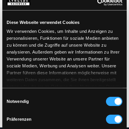
Standards
100% Polyester, PU-Beschichtung, 190 g/m²
Wind- und wasserdicht
Wasserdicht: >20.000 MM
Details
Diese Webseite verwendet Cookies
Wir verwenden Cookies, um Inhalte und Anzeigen zu
Produktdaten
personalisieren, Funktionen für soziale Medien anbieten
Feste Kapuze mit Kordelzug
Verdeckter Reißverschluss mit
zu können und die Zugriffe auf unsere Website zu
Druckknopfverschluss
Größentabelle
analysieren. Außerdem geben wir Informationen zu Ihrer
Ärmel mit Windfang
Artikelnummer LR57-RWS-53
Verwendung unserer Website an unsere Partner für
Elastisch im unteren Rückenbereich
EAN: 5708217032405
Druckknopfverstellung über dem Knöchel
soziale Medien, Werbung und Analysen weiter. Unsere
Waschanleitung
RWS Reflexstreifen
Partner führen diese Informationen möglicherweise mit
weiteren Daten zusammen, die Sie ihnen bereitgestellt
haben oder die sie im Rahmen Ihrer Nutzung der Dienste
PRODUKTBLATT HERUNTERLADEN
Pflegehinweise
gesammelt haben.
Einwilligungsauswahl
Verwenden Sie keine Weichspüler
Notwendig
FÜR ANDERE SPRACHEN HERUNTERLADEN
Kein Bleichmittel verwenden
Zusammen mit ähnlichen Farben waschen
Vergewissern Sie sich, dass der Reißverschluss
DOKUMENT HERUNTERLADEN
geschlossen ist
Präferenzen
Auf links trocknen