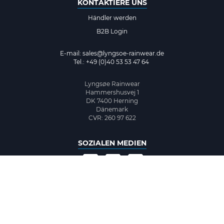
KONTAKTIERE UNS
Händler werden
B2B Login
E-mail:
sales@lyngsoe-rainwear.de
Tel.: +49 (0)40 53 53 47 64
Lyngsøe Rainwear
Hammershusvej 1
DK 7400 Herning
Dänemark
CVR: 260 97 622
SOZIALEN MEDIEN
©2026 www.lyngsoe-rainwear.dk, made with
easycms
by
easyday