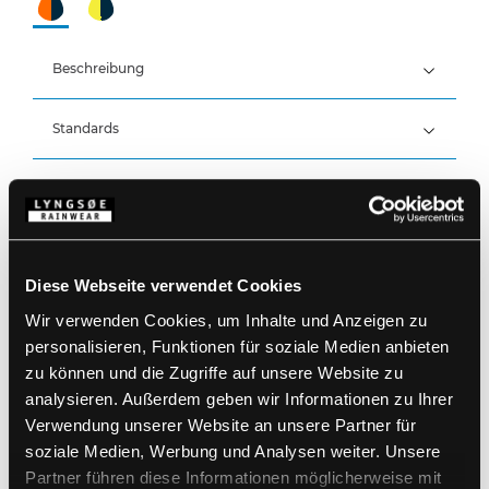
Beschreibung
Standards
100% Polyester, PU/PVC-Beschichtung, 350 g/m²
Details
Wind- und wasserdicht
Wasserdicht: >20.000 MM
Produktdaten
Abnehmbare, elastische Träger
Gürtelschlaufen
Diese Webseite verwendet Cookies
Öffnung für Werkzeugtaschen
Größentabelle
Wir verwenden Cookies, um Inhalte und Anzeigen zu
Verstärkte Werkzeugtasche am rechten
Artikelnummer LR9012-05/03
Oberschenkel
EAN: 5708217035802
personalisieren, Funktionen für soziale Medien anbieten
Cargo-Taschen am linken Bein mit
Waschanleitung
zu können und die Zugriffe auf unsere Website zu
Klettverschluss
analysieren. Außerdem geben wir Informationen zu Ihrer
Verstärkung an den Knien
Verdeckter Reißverschluss (49 cm) mit Klett- und
Verwendung unserer Website an unsere Partner für
Druckknopfverstellung an den Knöcheln
PRODUKTBLATT HERUNTERLADEN
soziale Medien, Werbung und Analysen weiter. Unsere
Pflegehinweise
Partner führen diese Informationen möglicherweise mit
Verwenden Sie keine Weichspüler