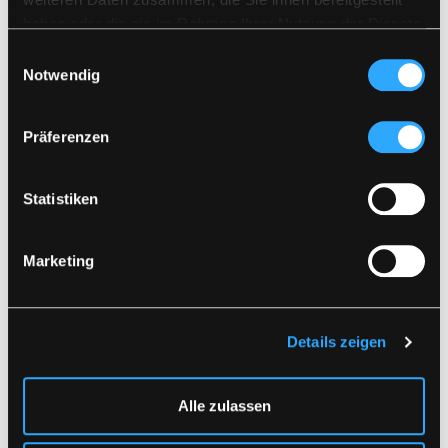
Zusammen mit ähnlichen Farben waschen
haben oder die sie im Rahmen Ihrer Nutzung der Dienste
Vergewissern Sie sich, dass der Reißverschluss
DOKUMENT HERUNTERLADEN
geschlossen ist
gesammelt haben.
Einwilligungsauswahl
Auf links trocknen
Notwendig
Ähnliche Produkte
Präferenzen
Statistiken
Marketing
Details zeigen
LR38
LR58
REINIGUNGSJACKE IN
REINIGUNGSJACKE IN
SCHWERER PU-
SCHWERER PU-
Alle zulassen
QUALITÄT
QUALITÄT
XS
-
4XL
XS
-
4XL