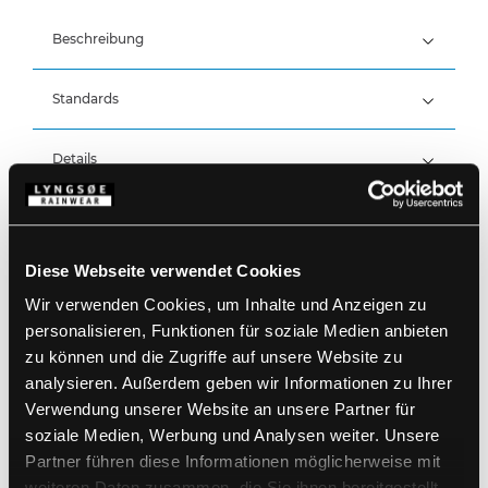
Beschreibung
Standards
100% Polyamid, PU-Beschichtung, 240 g/m²
Wind- und wasserdicht
Öl- und kältebeständig
Details
Wasserdicht: >20.000 MM
Produktdaten
Feste Kapuze mit Kordelzug, versteckt im Kragen
Verdeckter Reißverschluss mit
Diese Webseite verwendet Cookies
Druckknopfverschluss
Größentabelle
Elastische Ärmelbündchen
Artikelnummer LR68-12
Wir verwenden Cookies, um Inhalte und Anzeigen zu
Elastischer Rücken
EAN: 5708217036533
Zwei aufgesetzte Taschen
personalisieren, Funktionen für soziale Medien anbieten
Waschanleitung
Bei 95 Grad waschbar
zu können und die Zugriffe auf unsere Website zu
analysieren. Außerdem geben wir Informationen zu Ihrer
Verwendung unserer Website an unsere Partner für
PRODUKTBLATT HERUNTERLADEN
Pflegehinweise
soziale Medien, Werbung und Analysen weiter. Unsere
Verwenden Sie keine Weichspüler
Partner führen diese Informationen möglicherweise mit
FÜR ANDERE SPRACHEN HERUNTERLADEN
Kein Bleichmittel verwenden
weiteren Daten zusammen, die Sie ihnen bereitgestellt