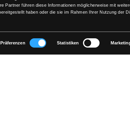
re Partner führen diese Informationen möglicherweise mit weite
ereitgestellt haben oder die sie im Rahmen Ihrer Nutzung der D
NEWSLETTER
ie neuesten Nachrichten direkt in Ih
Präferenzen
Statistiken
Marketin
REGISTRIEREN
Sie sich mit dem Erhalt unseres Newsletters einverstanden und stimmen un