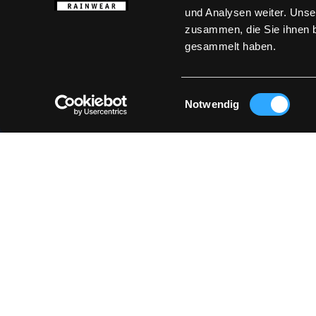
und Analysen weiter. Unse
zusammen, die Sie ihnen b
gesammelt haben.
Erhalten Sie d
Einwilligungsauswahl
Notwendig
Mit Ihrer Anmeldung erklären 