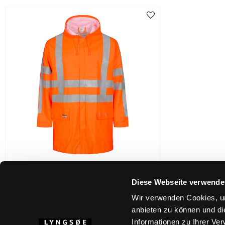
Diese Webseite verwende
XS
-
5XL
FR-LR55-RWS
Wir verwenden Cookies, um
FLAMMHEMMENDE HI-VIS REGENJACKE
IN PU-QUALITÄT MIT RWS-REFLEXE
anbieten zu können und di
Informationen zu Ihrer Ve