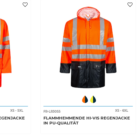
XS
-
5XL
XS
-
6XL
FR-LR3055
EGENJACKE
FLAMMHEMMENDE HI-VIS REGENJACKE
IN PU-QUALITÄT