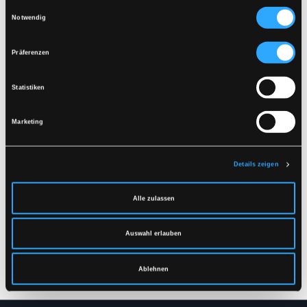
Zusammen mit ähnlichen Farben waschen
Einwilligungsauswahl
Vergewissern Sie sich, dass der Reißverschluss
Notwendig
Ähnliche Produkte
geschlossen ist
Auf links trocknen
Präferenzen
Statistiken
Marketing
Details zeigen
Alle zulassen
LR646
LR448
REGENLATZHOSE IN
REGENJACKE IN EXTRA
PVC-QUALITÄT
STARKER PVC-
Auswahl erlauben
QUALITÄT
S
-
4XL
XS
-
4XL
Ablehnen