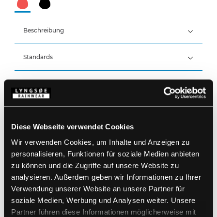
Beschreibung
Standards
100% Polyester mit TPU-Membran, 120g/m²
Innenfutter: 100% Polyester
Atmungsaktiv, wind- und wasserdicht mit
Details
versiegelten Nähten
Wasserdicht: ≥8.000 MM
Atmungsaktivität: 5.000g/m2/24h
Produktdaten
Abnehmbare Kapuze mit Druckknöpfen und
elastischem Kordelzug
Diese Webseite verwendet Cookies
Verdeckter Reißverschluss mit Klettverschluss und
Größentabelle
Wir verwenden Cookies, um Inhalte und Anzeigen zu
Druckknopfverschluss
Artikelnummer FOX3057-02
Ärmel mit Klettverschlussregulierung
EAN: 5708217042848
personalisieren, Funktionen für soziale Medien anbieten
Elastischer Windfang in den Ärmeln
Waschanleitung
zu können und die Zugriffe auf unsere Website zu
Elastische Kordelzug am Bund
analysieren. Außerdem geben wir Informationen zu Ihrer
Eine Brusttasche mit Reißverschluss
Zwei Seitentaschen mit Reißverschluss
Verwendung unserer Website an unsere Partner für
Eine Innentasche mit Klettverschluss
PRODUKTBLATT HERUNTERLADEN
soziale Medien, Werbung und Analysen weiter. Unsere
Reflektierende Details
Pflegehinweise
Partner führen diese Informationen möglicherweise mit
Verwenden Sie keine Weichspüler