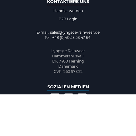
KONTAKTIERE UNS
Händler werden
B2B Login
E-mail:
sales@lyngsoe-rainwear.de
Tel.: +49 (0)40 53 53 47 64
Lyngsøe Rainwear
Hammershusvej 1
DK 7400 Herning
Dänemark
CVR: 260 97 622
SOZIALEN MEDIEN
©2026 www.lyngsoe-rainwear.dk, made with
easycms
by
easyday