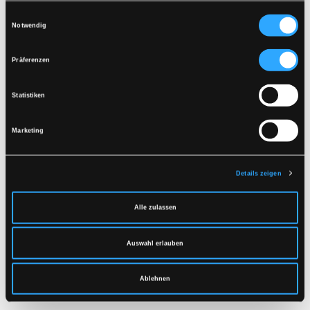
FÜR ANDERE SPRACHEN HERUNTERLADEN
Kein Bleichmittel verwenden
Einwilligungsauswahl
Zusammen mit ähnlichen Farben waschen
Notwendig
Vergewissern Sie sich, dass der Reißverschluss
Ähnliche Produkte
geschlossen ist
Auf links trocknen
Präferenzen
Statistiken
Marketing
Details zeigen
Alle zulassen
LR648
LR446
REGENJACKE IN PVC-
LATZHOSE IN EXTRA
Auswahl erlauben
QUALITÄT
STARKER PVC-
QUALITÄT
XS
-
4XL
XS
-
4XL
Ablehnen