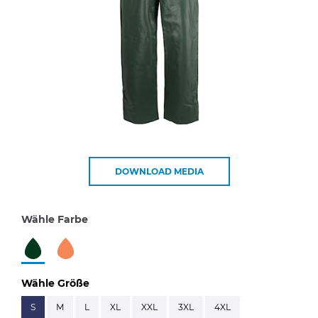
DOWNLOAD MEDIA
Wähle Farbe
Wähle Größe
S
M
L
XL
XXL
3XL
4XL