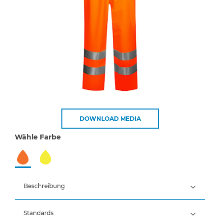
DOWNLOAD MEDIA
Wähle Farbe
Beschreibung
Standards
100% Polyester, PU-Beschichtung, 190 g/m²