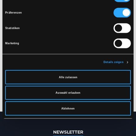
Präferenzen
Statistiken
Marketing
Details zeigen
LR55
LR52
Alle zulassen
HI-VIS REGENJACKE IN
HI-VIS REGENHOSE IN
PU-QUALITÄT
PU-QUALITÄT
Auswahl erlauben
XS
-
7XL
XS
-
7XL
Ablehnen
NEWSLETTER