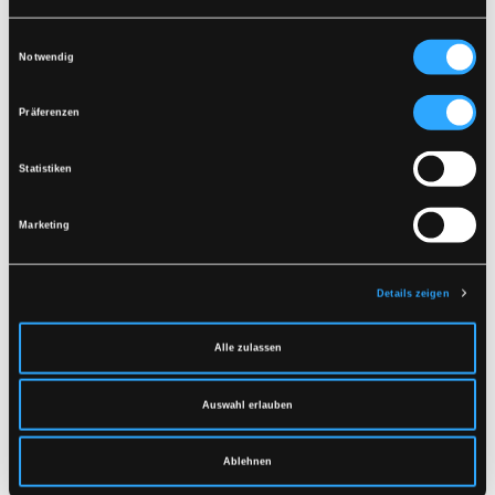
Zusammen mit ähnlichen Farben waschen
Vergewissern Sie sich, dass der Reißverschluss
DOKUMENT HERUNTERLADEN
Einwilligungsauswahl
geschlossen ist
Notwendig
Auf links trocknen
Ähnliche Produkte
Präferenzen
Statistiken
Marketing
Details zeigen
Alle zulassen
LR845
LR648
Auswahl erlauben
FISCHANORAK IN
REGENJACKE IN PVC-
EXTRA STARKER PVC-
QUALITÄT
QUALITÄT
XS
-
4XL
Ablehnen
XS
-
5XL