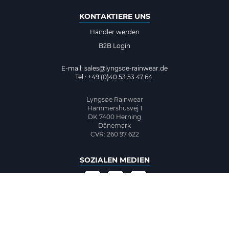
KONTAKTIERE UNS
Händler werden
B2B Login
E-mail:
sales@lyngsoe-rainwear.de
Tel.: +49 (0)40 53 53 47 64
Lyngsøe Rainwear
Hammershusvej 1
DK 7400 Herning
Dänemark
CVR: 260 97 622
SOZIALEN MEDIEN
©2026 www.lyngsoe-rainwear.dk, made with
easycms
by
easyday