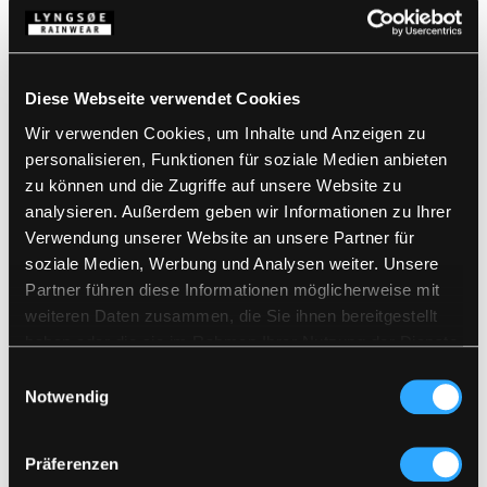
Standards
100% Polyester Stretch mit PU-Membran, 250 g/m²
Futter: 100% Polyester Netzfutter
Atmungsaktiv, wind- und wasserdicht mit
Diese Webseite verwendet Cookies
Details
verschweißten Stretchnähten
Wir verwenden Cookies, um Inhalte und Anzeigen zu
Wasserdicht: >20.000 MM
Atmungsaktivität: 14.000g/m2/24h
personalisieren, Funktionen für soziale Medien anbieten
Produktdaten
Abnehmbare, elastische Träger
zu können und die Zugriffe auf unsere Website zu
Reißverschluss und Bund am Knopf
analysieren. Außerdem geben wir Informationen zu Ihrer
Gürtelschlaufen
Größentabelle
Zwei Fronttaschen mit Klettverschluss
Artikelnummer 4WS-5083-WOMAN-53/07
Verwendung unserer Website an unsere Partner für
Zwei Gesäßtaschen mit Klettverschluss
EAN: 5708217964003
soziale Medien, Werbung und Analysen weiter. Unsere
Zwei abnehmbare Werkzeugtaschen
Waschanleitung
Partner führen diese Informationen möglicherweise mit
Oberschenkeltasche rechts
Cargotasche mit Druckknopfverschluss
weiteren Daten zusammen, die Sie ihnen bereitgestellt
Kniepolstertaschen
haben oder die sie im Rahmen Ihrer Nutzung der Dienste
Reißverschluss und Klettverschlussregulierung
PRODUKTBLATT HERUNTERLADEN
gesammelt haben.
über dem Knöchel
Einwilligungsauswahl
Pflegehinweise
Elastischer Bund
Notwendig
Verwenden Sie keine Weichspüler
FÜR ANDERE SPRACHEN HERUNTERLADEN
Kein Bleichmittel verwenden
Zusammen mit ähnlichen Farben waschen
Vergewissern Sie sich, dass der Reißverschluss
Präferenzen
DOKUMENT HERUNTERLADEN
geschlossen ist