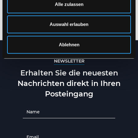
Alle zulassen
MULTINORM HI-VIS
MULTINORM HI-VIS
WINTER-JACKE IN
WINTER-JACKE IN
SCHWERER
SCHWERER
REISSFESTER QUALITÄT
REISSFESTER QUALITÄT
XS
-
5XL
XS
-
5XL
Auswahl erlauben
Ablehnen
NEWSLETTER
Erhalten Sie die neuesten
Nachrichten direkt in Ihren
Posteingang