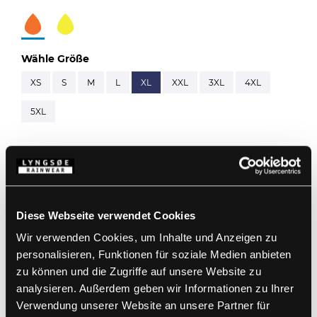
Wähle Größe
XS
S
M
L
XL
XXL
3XL
4XL
5XL
Beschreibung
Standards
Hinweis: Hinweis: Dieser Artikel wird über
Diese Webseite verwendet Cookies
separate Artikelnummern bestellt:
ARC-LR19055
&
ARC-LR11419
Wir verwenden Cookies, um Inhalte und Anzeigen zu
Details
98% Polyester, 2% Carbon-Gitter mit Kromotex, 270
personalisieren, Funktionen für soziale Medien anbieten
g/m²
zu können und die Zugriffe auf unsere Website zu
ARC Innenjacke: 60% Modacryl, 38% Baumwolle,
Produktdaten
Große Kapuze, die auch über Helme passt
analysieren. Außerdem geben wir Informationen zu Ihrer
2% Antistatich, 280 g/m²
Abnehmbare Kapuze mit Druckknöpfen und
EN 61482-2:2020, APC 1
Verwendung unserer Website an unsere Partner für
elastischem Kordelzug
ATPV 41 cal/cm², EBT50 40 cal/cm², ELIM 33 cal/cm²