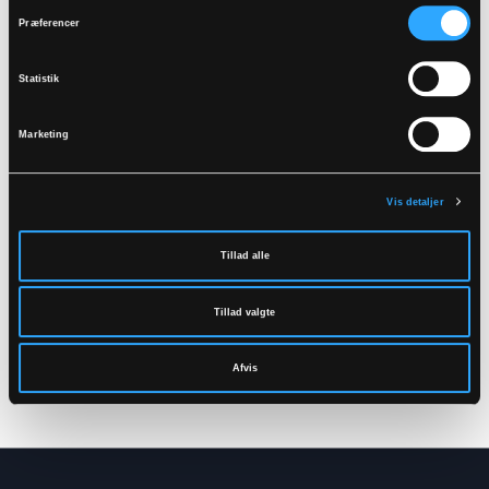
Relaterede produkter
Præferencer
Statistik
Marketing
Vis detaljer
Tillad alle
FR-LR255
FR-LR259
Tillad valgte
BRANDHÆMMENDE
BRANDHÆMMENDE
HI-VIS REGNJAKKE I
HI-VIS REGNOVERALLS
KRAFTIG PU/PVC
I KRAFTIG PU/PVC
Afvis
KVALITET
KVALITET
XS
-
6XL
XS
-
5XL