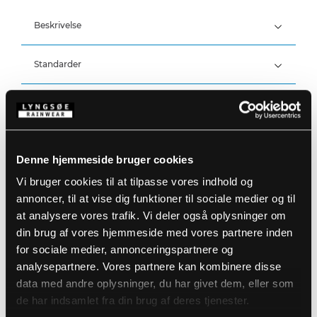
Beskrivelse
Standarder
60% Modakryl, 38% Bomuld, 2% Antistatisk, 280 g/m²
EN 61482-2:2020, APC 1
ATPV 11 cal/cm², EBT50 9,2 cal/cm², ELIM 8,5 cal/cm²
Detaljer
Produktdata
Skjult lynlås med velcrolukning
Denne hjemmeside bruger cookies
To sidelommer med lynlås
Ryglængde (71 cm, str. L)
Størrelsesguide
Vi bruger cookies til at tilpasse vores indhold og
Kan vaskes ved 60° grader
Varenummer: ARC-LR11418-03
annoncer, til at vise dig funktioner til sociale medier og til
Kan lynes i ARC-LR15055 + ARC-LR18055
EAN: 5708217965383
at analysere vores trafik. Vi deler også oplysninger om
Vaskeanvisninger
din brug af vores hjemmeside med vores partnere inden
for sociale medier, annonceringspartnere og
analysepartnere. Vores partnere kan kombinere disse
DOWNLOAD PRODUKTBLAD
Plejeinstruktioner:
data med andre oplysninger, du har givet dem, eller som
Anvend ikke skyllemiddel
de har indsamlet fra din brug af deres tjenester.
DOWNLOAD TIL ANDRE SPROG
Anvend ikke blegemidler