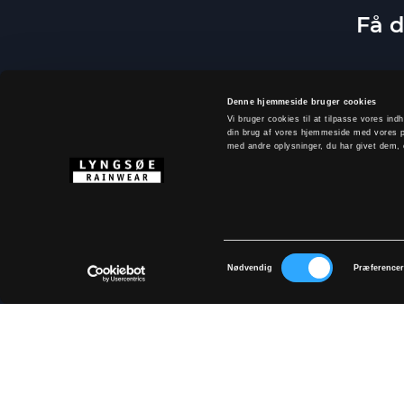
Få d
Denne hjemmeside bruger cookies
Vi bruger cookies til at tilpasse vores indh
din brug af vores hjemmeside med vores p
med andre oplysninger, du har givet dem, e
Samtykkevalg
Ved at tilm
Nødvendig
Præference
OM LYNGSØE
Størrelsesguide