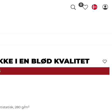
0
KE I EN BLØD KVALITET
3
istatisk, 280 g/m²