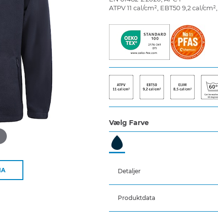
ATPV 11 cal/cm², EBT50 9,2 cal/cm²,
Vælg Farve
d
IA
Detaljer
Produktdata
Skjult lynlås med velcroluk
To sidelommer med lynlås