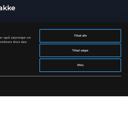
bakke
Tillad alle
deler også oplysninger om
kombinere disse data
Tillad valgte
Afvis
rivatpolitik.
SOCIALE MEDIER