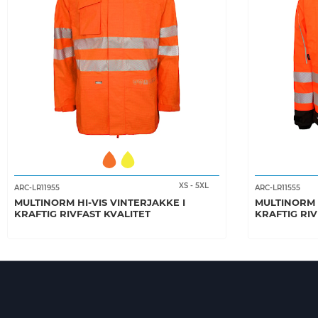
XS
-
5XL
ARC-LR11955
ARC-LR11555
MULTINORM HI-VIS VINTERJAKKE I
MULTINORM H
KRAFTIG RIVFAST KVALITET
KRAFTIG RIV