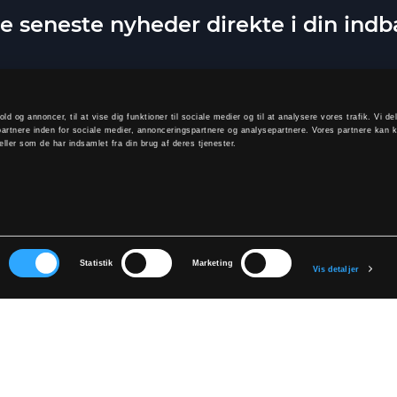
e seneste nyheder direkte i din ind
old og annoncer, til at vise dig funktioner til sociale medier og til at analysere vores trafik. Vi 
artnere inden for sociale medier, annonceringspartnere og analysepartnere. Vores partnere kan 
ller som de har indsamlet fra din brug af deres tjenester.
TILMELD
elde dig, accepterer du at modtage vores nyhedsbrev og accepterer vores
p
r
Statistik
Marketing
Vis detaljer
KONTAKT OS
Bliv forhandler