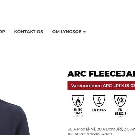
OP
KONTAKT OS
OM LYNGSØE
ARC FLEECEJAK
Varenummer: ARC-LR11418-0
60% Modakryl, 38% Bomuld, 2% Ant
EN 61482-2:2020, APC 1