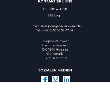
KONTAKTIERE UNS
Händler werden
B2B Login
E-mail:
sales@lyngsoe-rainwear.de
Tel.: +49 (0)40 53 53 47 64
Lyngsøe Rainwear
Hammershusvej 1
DK 7400 Herning
Dänemark
CVR: 260 97 622
SOZIALEN MEDIEN
©2026 www.lyngsoe-rainwear.dk, made with
easycms
by
easyday