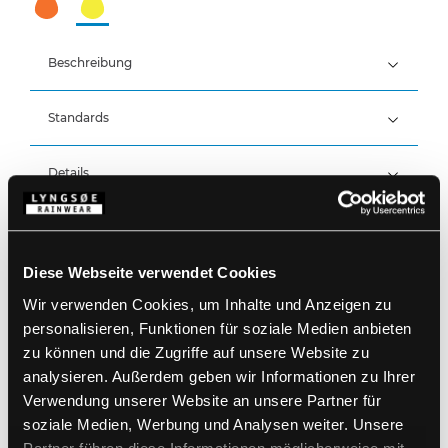
Beschreibung
Standards
100% Polyester, PU-Beschichtung, 210 g/m²
Wind- und wasserdicht
Wasserdicht: >20.000 MM
Details
Produktdaten
Elastischer Bund
Druckknopfverstellung über dem Knöchel
Diese Webseite verwendet Cookies
Größentabelle
Artikelnummer FR-LR52-53
Wir verwenden Cookies, um Inhalte und Anzeigen zu
EAN: 5708217012759
personalisieren, Funktionen für soziale Medien anbieten
Waschanleitung
zu können und die Zugriffe auf unsere Website zu
analysieren. Außerdem geben wir Informationen zu Ihrer
Verwendung unserer Website an unsere Partner für
PRODUKTBLATT HERUNTERLADEN
Pflegehinweise
soziale Medien, Werbung und Analysen weiter. Unsere
Verwenden Sie keine Weichspüler