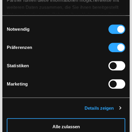
Partner führen diese Informationen möglicherweise mit
FÜR ANDERE SPRACHEN HERUNTERLADEN
Kein Bleichmittel verwenden
weiteren Daten zusammen, die Sie ihnen bereitgestellt
Zusammen mit ähnlichen Farben waschen
haben oder die sie im Rahmen Ihrer Nutzung der Dienste
Vergewissern Sie sich, dass der Reißverschluss
DOKUMENT HERUNTERLADEN
geschlossen ist
gesammelt haben.
Einwilligungsauswahl
Auf links trocknen
Notwendig
Ähnliche Produkte
Präferenzen
Statistiken
Marketing
Details zeigen
FR-LR52-RWS
FR-LR55
FLAMMHEMMENDE HI-
FLAMMHEMMENDE HI-
VIS REGENHOSE IN PU-
VIS REGENJACKE IN
Alle zulassen
QUALITÄT MIT RWS-
PU-QUALITÄT
REFLEXE