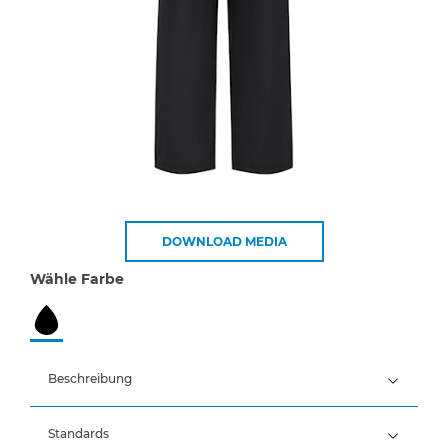
DOWNLOAD MEDIA
Wähle Farbe
Beschreibung
Standards
100% Polyester, PU-Beschichtung, 170 g/m²