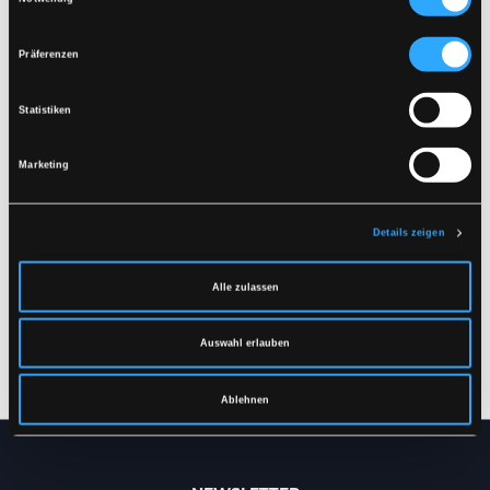
Präferenzen
Statistiken
Marketing
Details zeigen
LR1330
LR1330-J
Alle zulassen
REGENSET MIT JACKE
REGENJACKE IN PU-
UND HOSE IN PU-
QUALITÄT
QUALITÄT
XXS
-
5XL
Auswahl erlauben
XXS
-
5XL
Ablehnen