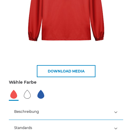
DOWNLOAD MEDIA
Wähle Farbe
Beschreibung
Standards
100% Polyamid, PU-Beschichtung, 240 g/m²