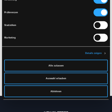
Präferenzen
Statistiken
Marketing
Details zeigen
LR38
LR58
Alle zulassen
REINIGUNGSJACKE IN
REINIGUNGSJACKE IN
SCHWERER PU-
SCHWERER PU-
QUALITÄT
QUALITÄT
Auswahl erlauben
XS
-
4XL
XS
-
4XL
Ablehnen