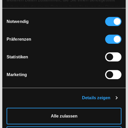
Zusammen mit ähnlichen Farben waschen
haben oder die sie im Rahmen Ihrer Nutzung der Dienste
Vergewissern Sie sich, dass der Reißverschluss
DOKUMENT HERUNTERLADEN
geschlossen ist
gesammelt haben.
Einwilligungsauswahl
Auf links trocknen
Notwendig
Ähnliche Produkte
Präferenzen
Statistiken
Marketing
Details zeigen
LR58
LR68
REINIGUNGSJACKE IN
REINIGUNGSJACKE IN
SCHWERER PU-
SCHWERER PU-
Alle zulassen
QUALITÄT
QUALITÄT
XS
-
4XL
XS
-
5XL