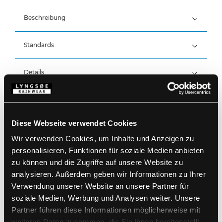
Beschreibung
Standards
100% Polyamid, PU-Beschichtung, 240 g/m²
Details
Wind- und wasserdicht
Öl- und kältebeständig
Produktdaten
Feste Kapuze mit Gummizug
Verdeckter Reißverschluss mit
Diese Webseite verwendet Cookies
Druckknopfverschluss
Größentabelle
Ärmel mit Druckknopfverstellung
Artikelnummer LR38-04
Wir verwenden Cookies, um Inhalte und Anzeigen zu
Bei 95 Grad waschbar
EAN: 5708217950853
personalisieren, Funktionen für soziale Medien anbieten
Waschanleitung
zu können und die Zugriffe auf unsere Website zu
analysieren. Außerdem geben wir Informationen zu Ihrer
Verwendung unserer Website an unsere Partner für
PRODUKTBLATT HERUNTERLADEN
Pflegehinweise
soziale Medien, Werbung und Analysen weiter. Unsere
Verwenden Sie keine Weichspüler
Partner führen diese Informationen möglicherweise mit
FÜR ANDERE SPRACHEN HERUNTERLADEN
Kein Bleichmittel verwenden
weiteren Daten zusammen, die Sie ihnen bereitgestellt