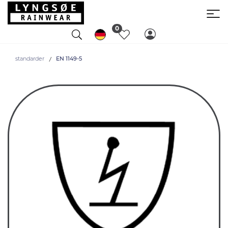
0
standarder
EN 1149-5