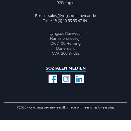
B2B Login
E-mail:
sales@lyngsoe-rainwear.de
Tel.: +49 (0)40 53 53 47 64
Lyngsøe Rainwear
Hammershusvej 1
DK 7400 Herning
Dänemark
CVR: 260 97 622
SOZIALEN MEDIEN
©2026 www.lyngsoe-rainwear.dk, made with
easycms
by
easyday